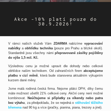
Akce -10% platí pouze do
30.9.2026!
V rámci našich služeb Vám
ZDARMA
nabízíme
vypracování
nabídky
a
obhlídku technika
(pouze pro Prahu a blízké okolí).
Standardně jsou všechny námi
přepravované zásilky pojištěny
do výše 1,5 mil. Kč.
Výslednou cenu je možné upravit dle dohody nebo celkové
obhlídce našim technikem. Od zahraničních firem
akceptujeme
platbu v cizí měně
, která bude stanovena aktuálním výkupním
kurzem dané měny.
Jsme malá rodinná česká firma. Nejsme plátci DPH, díky čemu
máte možnost ušetřit 21% celkové ceny. Akční ceny není možné
kombinovat.
Neúčtujeme si příplatky za víkendy nebo patra
bez výtahu
, za předpokladu, že se nejedná o
stěhování těžkého
břemena
nad 90 kg a více (pračky, pianina, piana, trezory a jiné).