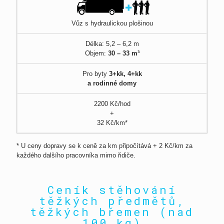
Vůz s hydraulickou plošinou
Délka: 5,2 – 6,2 m
Objem:
30 – 33 m³
Pro byty
3+kk, 4+kk
a rodinné domy
2200 Kč/hod
+
32 Kč/km*
* U ceny dopravy se k ceně za km připočítává + 2 Kč/km za
každého dalšího pracovníka mimo řidiče.
Ceník stěhování
těžkých předmětů,
těžkých břemen (nad
100 kg)