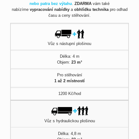
nebo patra bez výtahu
.
ZDARMA
vám také
nabízíme
vypracování nabídky
a
obhlídku technika
pro odhad
času a ceny stěhování.
Vůz s nástupní plošinou
Délka: 4 m
Objem:
23 m³
Pro stěhování
1 až 2 místností
1200 Kč/hod
Vůz s hydraulickou plošinou
Délka: 4,8 m