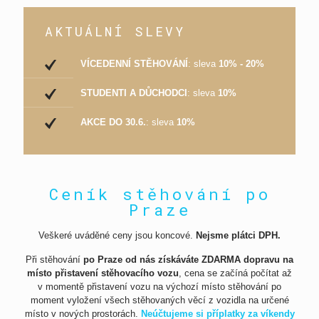
AKTUÁLNÍ SLEVY
VÍCEDENNÍ STĚHOVÁNÍ
: sleva
10% - 20%
STUDENTI A DŮCHODCI
: sleva
10%
AKCE DO 30.6.
: sleva
10%
Ceník stěhování po
Praze
Veškeré uváděné ceny jsou koncové.
Nejsme plátci DPH.
Při stěhování
po Praze od nás získáváte ZDARMA dopravu na
místo přistavení stěhovacího vozu
, cena se začíná počítat až
v momentě přistavení vozu na výchozí místo stěhování po
moment vyložení všech stěhovaných věcí z vozidla na určené
místo v nových prostorách.
Neúčtujeme si příplatky za víkendy