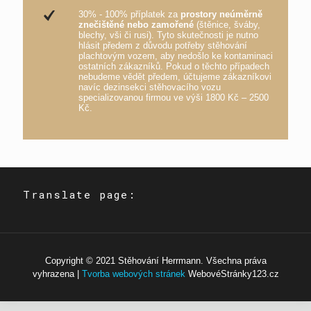
30% - 100% příplatek za
prostory neúměrně
znečištěné nebo zamořené
(štěnice, šváby,
blechy, vši či rusi). Tyto skutečnosti je nutno
hlásit předem z důvodu potřeby stěhování
plachtovým vozem, aby nedošlo ke kontaminaci
ostatních zákazníků. Pokud o těchto případech
nebudeme vědět předem, účtujeme zákazníkovi
navíc dezinsekci stěhovacího vozu
specializovanou firmou ve výši 1800 Kč – 2500
Kč.
Translate page:
Copyright © 2021 Stěhování Herrmann. Všechna práva
vyhrazena |
Tvorba webových stránek
WebovéStránky123.cz