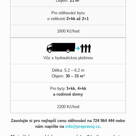
Objem:
23 m³
Pro stěhování bytu
o velikosti
2+kk až 2+1
1600 Kč/hod
Vůz s hydraulickou plošinou
Délka: 5,2 – 6,2 m
Objem:
30 – 33 m³
Pro byty
3+kk, 4+kk
a rodinné domy
2200 Kč/hod
Zavolejte si pro nejlepší cenu stěhování na
724 964 444
nebo
nám napište na
info@prepravuj.cz
.