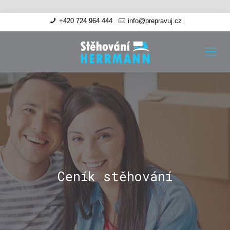
+420 724 964 444
info@prepravuj.cz
Ceník stěhování