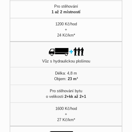
Pro stěhování
1 až 2 místností
1200 Kč/hod
+
24 Kč/km*
Vůz s hydraulickou plošinou
Délka: 4,8 m
Objem:
23 m³
Pro stěhování bytu
o velikosti
2+kk až 2+1
1600 Kč/hod
+
27 Kč/km*