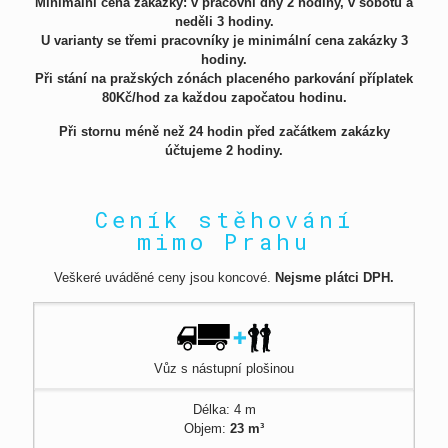
Minimální cena zakázky: v pracovní dny 2 hodiny, v sobotu a
neděli 3 hodiny.
U varianty se třemi pracovníky je minimální cena zakázky 3
hodiny
.
Při stání na pražských zónách placeného parkování příplatek
80Kč/hod za každou započatou hodinu.
Při stornu méně než 24 hodin před začátkem zakázky
účtujeme 2 hodiny.
Ceník stěhování
mimo Prahu
Veškeré uváděné ceny jsou koncové.
Nejsme plátci DPH.
Vůz s nástupní plošinou
Délka: 4 m
Objem:
23 m³