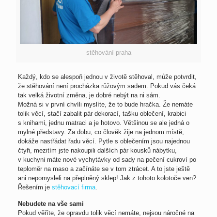
stěhování praha
Každý, kdo se alespoň jednou v životě stěhoval, může potvrdit,
že stěhování není procházka růžovým sadem. Pokud vás čeká
tak velká životní změna, je dobré nebýt na ni sám.
Možná si v první chvíli myslíte, že to bude hračka. Že nemáte
tolik věcí, stačí zabalit pár dekorací, tašku oblečení, krabici
s knihami, jednu matraci a je hotovo. Většinou se ale jedná o
mylné představy. Za dobu, co člověk žije na jednom místě,
dokáže nastřádat řadu věcí. Pytle s oblečením jsou najednou
čtyři, mezitím jste nakoupili dalších pár kousků nábytku,
v kuchyni máte nové vychytávky od sady na pečení cukroví po
teploměr na maso a začínáte se v tom ztrácet. A to jste ještě
ani nepomysleli na přeplněný sklep! Jak z tohoto kolotoče ven?
Řešením je
stěhovací firma
.
Nebudete na vše sami
Pokud věříte, že opravdu tolik věcí nemáte, nejsou náročné na