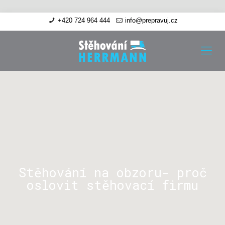
+420 724 964 444
info@prepravuj.cz
Stěhování na obzoru- proč
oslovit stěhovací firmu