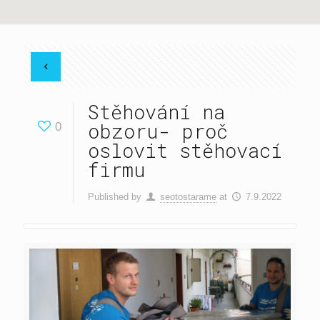
Stěhování na
obzoru- proč
0
oslovit stěhovací
firmu
Published by
seotostarame
at
7.9.2022