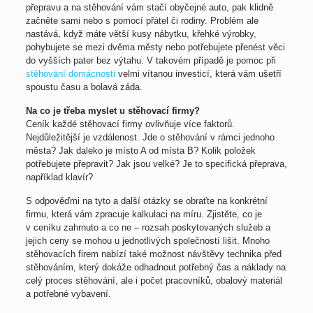
přepravu a na stěhování vám stačí obyčejné auto, pak klidně
začněte sami nebo s pomocí přátel či rodiny. Problém ale
nastává, když máte větší kusy nábytku, křehké výrobky,
pohybujete se mezi dvěma městy nebo potřebujete přenést věci
do vyšších pater bez výtahu. V takovém případě je pomoc při
stěhování domácnosti
velmi vítanou investicí, která vám ušetří
spoustu času a bolavá záda.
Na co je třeba myslet u stěhovací firmy?
Ceník každé stěhovací firmy ovlivňuje více faktorů.
Nejdůležitější je vzdálenost. Jde o stěhování v rámci jednoho
města? Jak daleko je místo A od místa B? Kolik položek
potřebujete přepravit? Jak jsou velké? Je to specifická přeprava,
například klavír?
S odpověďmi na tyto a další otázky se obraťte na konkrétní
firmu, která vám zpracuje kalkulaci na míru. Zjistěte, co je
v ceníku zahrnuto a co ne – rozsah poskytovaných služeb a
jejich ceny se mohou u jednotlivých společností lišit. Mnoho
stěhovacích firem nabízí také možnost návštěvy technika před
stěhováním, který dokáže odhadnout potřebný čas a náklady na
celý proces stěhování, ale i počet pracovníků, obalový materiál
a potřebné vybavení.